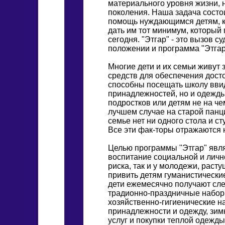
материального уровня жизни, 
поколения. Наша задача состои
помощь нуждающимся детям, ко
дать им тот минимум, который
сегодня. "Этгар" - это вызов с
положении и программа "Этгар
Многие дети и их семьи живут 
средств для обеспечения дост
способны посещать школу ввид
принадлежностей, но и одежды
подростков или детям не на чем
лучшем случае на старой панци
семье нет ни одного стола и ст
Все эти фак-торы отражаются 
Целью программы "Этгар" явля
воспитание социальной и лично
риска, так и у молодежи, раст
привить детям гуманистическ
дети ежемесячно получают сл
традионно-праздничные наборы
хозяйственно-гигиенические н
принадлежности и одежду, зи
услуг и покупки теплой одежд