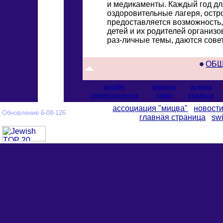
и медикаменты. Каждый год дл
оздоровительные лагеря, ост
предоставляется возможность,
детей и их родителей организ
раз-личные темы, даются сове
ОБЩ
актобе
алматы
астана
cемипалатинск
тараз
уральск
ассоциация "мицва"
новост
Обновление 6-08-126
главная страница
swi