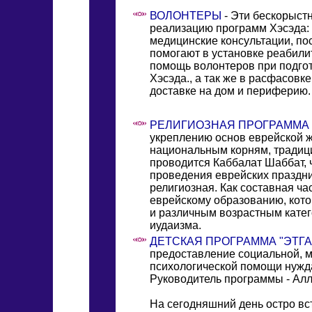
ВОЛОНТЕРЫ
- Эти бескорыст
реализацию программ Хэсэда: 
медицинские консультации, по
помогают в установке реабили
помощь волонтеров при подго
Хэсэда., а так же в расфасовк
доставке на дом и периферию.
РЕЛИГИОЗНАЯ ПРОГРАММА
укреплению основ еврейской ж
национальным корням, традици
проводится Каббалат Шаббат, 
проведения еврейских праздни
религиозная. Как составная ча
еврейскому образованию, кото
и различным возрастным кате
иудаизма.
ДЕТСКАЯ ПРОГРАММА "ЭТГ
предоставление социальной, м
психологической помощи нужда
Руководитель программы - Алл
На сегодняшний день остро вст