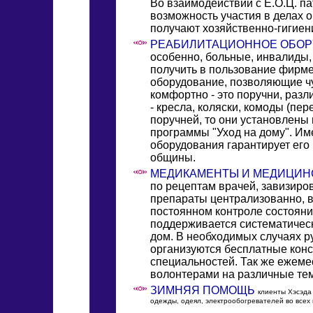
Во взаимодействии с Е.О.Ц. 
возможность участия в делах
получают хозяйственно-гигиен
РЕАБИЛИТАЦИОННОЕ ОБОР
особенно, больные, инвалиды,
получить в пользование фирм
оборудование, позволяющие чу
комфортно - это поручни, разл
- кресла, коляски, комоды (пер
поручней, то они установлены 
программы "Уход на дому". И
оборудования гарантирует ег
общины.
МЕДИКАМЕНТЫ И МЕДИЦИН
по рецептам врачей, завизир
препараты централизованно, в
постоянном контроле состояни
поддерживается систематическ
дом. В необходимых случаях 
организуются бесплатные конс
специальностей. Так же ежеме
волонтерами на различные тем
ЗИМНЯЯ ПОМОЩЬ
клиенты Хэсэда 
одежды, одеял, электрообогревателей во всех 