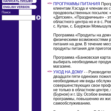
ПРОГРАММЫ ПИТАНИЯ
Прогр
клиентам Хэсэда и членам их
Поиск
продовольственных посылок: 
«Детские», «Праздничные» - э
областного центра но и в c. Ро
с. Кулан, с. Бауржан Момышулы (
Программа «Продукты на дом»
физическими возможностями р
питания на дом. В течение ме
продукты питания для пригот
Программа «Банковская карта
выбирать необходимые продук
магазине.
УХОД НА ДОМУ
- - Руководит
двадцати пяти одиноких пожил
необходимые им виды обслужи
совершенствующих свои проф
не только в областном центре,
(Бурное) и г. Шу. Особое вним
программы, повышению их жиз
самообслуживанию.