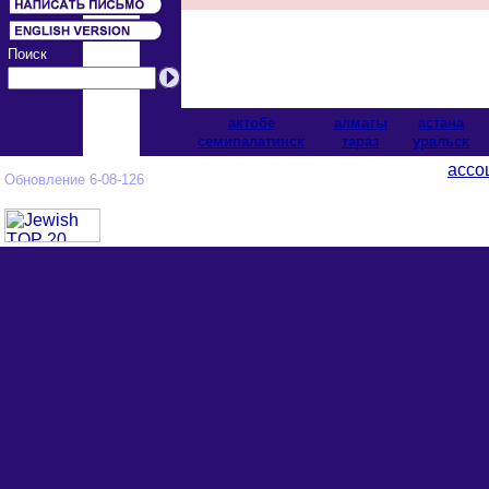
Поиск
актобе
алматы
астана
cемипалатинск
тараз
уральск
ассо
Обновление 6-08-126