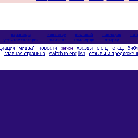
караганда
кокшетау
костанай
павлодар
пет
усть-каменогорск
шымкент
кзыл-орда
атырау
циация "мицва"
новости
хэсэды
е.о.ц.
е.к.ц.
библ
регион
главная страница
switch to english
отзывы и предложен