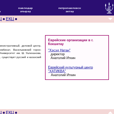
Ц
ЕКЦ
Еврейские организации в г.
Кокшетау
министративный, деловой центр,
мбинат, Васильковский горно-
"Хэсэд Натан"
Университет им. Ш. Уалиханова,
директор
 существует русский и казахский
Анатолий Иткин
Еврейский культурный центр
"ХАТИКВА"
Анатолий Иткин
Ц
ЕКЦ