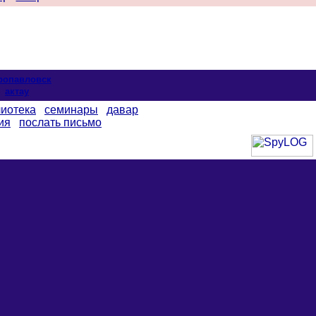
ропавловск
актау
иотека
семинары
давар
ия
послать письмо