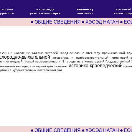
ОБЩИЕ СВЕДЕНИЯ
ХЭСЭД НАТАН
ЕО
с 2001 г., население 143 тыс. жителей. Город основан в 1824 году. Промышленный, ад
слородно-дыхательной
аппаратуры и приборостроительный, химический ко
риятия пищевой, легкой промышленности. В городе есть Кокшетауский Государственный 
историко-краеведческий
узыкальный колледж, с историей края знакомит
музей,
армония, художественный выставочный зал.
ОБЩИЕ СВЕДЕНИЯ
ХЭСЭД НАТАН
ЕО