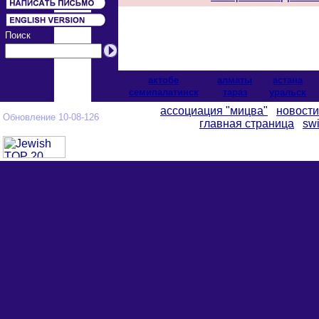
Поиск
актобе
алматы
астана
cемипалатинск
тараз
уральск
ассоциация "мицва"
новости
Обновление 10-08-126
главная страница
swi