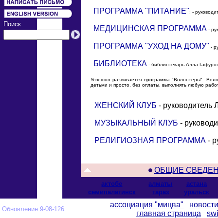
ПРОГРАММА "ПИТАНИЕ"
; - руковод
Поиск
МЕДИЦИНСКАЯ ПРОГРАММА
- ру
ПРОГРАММА "УХОД НА ДОМУ"
- р
БИБЛИОТЕКА
- библиотекарь Алла Гафуро
Успешно развивается программа "Волонтеры". Воло
детьми и просто, без оплаты, выполнять любую рабо
ЖЕНСКИЙ КЛУБ
- руководитель 
МУЗЫКАЛЬНЫЙ КЛУБ
- руководи
РЕЛИГИОЗНАЯ ПРОГРАММА
- р
ОБЩИЕ СВЕДЕ
актобе
алматы
астана
cемипалатинск
тараз
уральск
ассоциация "мицва"
новост
Обновление 9-08-126
главная страница
swi